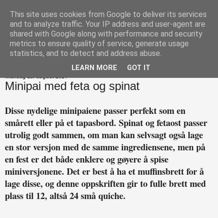
This site uses cookies from Google to deliver its services
Happytarianer
and to analyze traffic. Your IP address and user-agent are
shared with Google along with performance and security
metrics to ensure quality of service, generate usage
statistics, and to detect and address abuse.
▼
LEARN MORE
GOT IT
mandag 18. august 2014
Minipai med feta og spinat
Disse nydelige minipaiene passer perfekt som en
smårett eller på et tapasbord. Spinat og fetaost passer
utrolig godt sammen, om man kan selvsagt også lage
en stor versjon med de samme ingrediensene, men på
en fest er det både enklere og gøyere å spise
miniversjonene. Det er best å ha et muffinsbrett for å
lage disse, og denne oppskriften gir to fulle brett med
plass til 12, altså 24 små quiche.