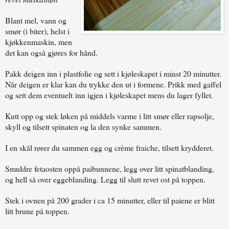
Blant mel, vann og
smør (i biter), helst i
kjøkkenmaskin, men
det kan også gjøres for hånd.
Pakk deigen inn i plastfolie og sett i kjøleskapet i minst 20 minutter.
Når deigen er klar kan du trykke den ut i formene. Prikk med gaffel
og sett dem eventuelt inn igjen i kjøleskapet mens du lager fyllet.
Kutt opp og stek løken på middels varme i litt smør eller rapsolje,
skyll og tilsett spinaten og la den synke sammen.
I en skål rører du sammen egg og crème fraiche, tilsett krydderet.
Smuldre fetaosten oppå paibunnene, legg over litt spinatblanding,
og hell så over eggeblanding. Legg til slutt revet ost på toppen.
Stek i ovnen på 200 grader i ca 15 minutter, eller til paiene er blitt
litt brune på toppen.