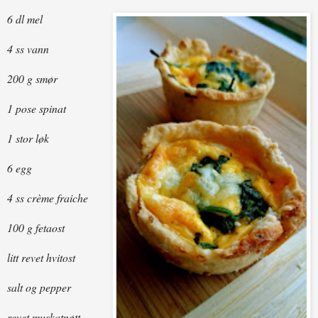
6 dl mel
4 ss vann
200 g smør
1 pose spinat
1 stor løk
6 egg
4 ss crème fraiche
100 g fetaost
litt revet hvitost
salt og pepper
revet muskatnøtt