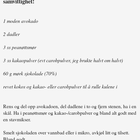
samvittighet!
1 moden avokado
2 dadler
3 ss peanøttsmør
3 ss kakaopulver (evt carobpulver, jeg brukte halvt om halvt)
60 g mørk sjokolade (70%)
revet kokos og kakao- eller carobpulver til å rulle kulene i
Rens og del opp avokadoen, del dadlene i to og fjern stenen, ha i en
skål. Ha i peanøttsmør og kakao-/carobpulver og bland alt godt med
en stavmikser.
Smelt sjokoladen over vannbad eller i mikro, avkjøl litt og tilsett.
Bland godt.