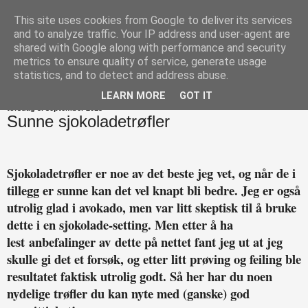
This site uses cookies from Google to deliver its services
Happytarianer
and to analyze traffic. Your IP address and user-agent are
shared with Google along with performance and security
metrics to ensure quality of service, generate usage
statistics, and to detect and address abuse.
▼
LEARN MORE
GOT IT
torsdag 3. september 2015
Sunne sjokoladetrøfler
Sjokoladetrøfler er noe av det beste jeg vet, og når de i
tillegg er sunne kan det vel knapt bli bedre. Jeg er også
utrolig glad i avokado, men var litt skeptisk til å bruke
dette i en sjokolade-setting. Men etter å ha
lest anbefalinger av dette på nettet fant jeg ut at jeg
skulle gi det et forsøk, og etter litt prøving og feiling ble
resultatet faktisk utrolig godt. Så her har du noen
nydelige trøfler du kan nyte med (ganske) god