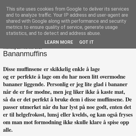
This site uses cookies from Google to deliver its services
Happytarianer
and to analyze traffic. Your IP address and user-agent are
shared with Google along with performance and security
metrics to ensure quality of service, generate usage
statistics, and to detect and address abuse.
▼
LEARN MORE
GOT IT
mandag 23. februar 2015
Bananmuffins
Disse muffinsene er skikkelig enkle å lage
og er perfekte å lage om du har noen litt overmodne
bananer liggende. Personlig er jeg lite glad i bananer
når de er for modne, men jeg liker ikke å kaste mat,
så da er det perfekt å bruke dem i disse muffinsene. De
passer utmerket når du har lyst på noe godt, enten det
er til helgefrokost, lunsj eller kvelds, og kan også fryses
om man mot formodning ikke skulle klare å spise opp
alle.